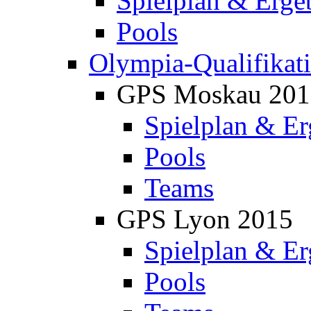
Spielplan & Erge
Pools
Olympia-Qualifikat
GPS Moskau 201
Spielplan & Er
Pools
Teams
GPS Lyon 2015
Spielplan & Er
Pools