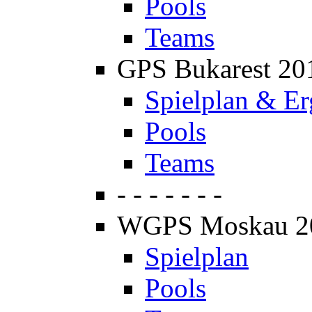
Pools
Teams
GPS Bukarest 20
Spielplan & Er
Pools
Teams
- - - - - - -
WGPS Moskau 2
Spielplan
Pools