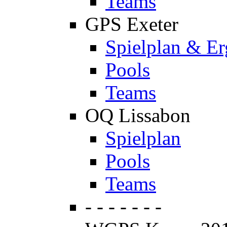
Teams
GPS Exeter
Spielplan & Er
Pools
Teams
OQ Lissabon
Spielplan
Pools
Teams
- - - - - - -