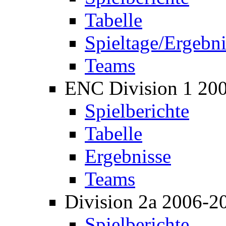
Tabelle
Spieltage/Ergebni
Teams
ENC Division 1 20
Spielberichte
Tabelle
Ergebnisse
Teams
Division 2a 2006-2
Spielberichte