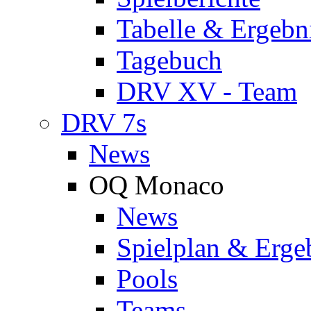
Tabelle & Ergebn
Tagebuch
DRV XV - Team
DRV 7s
News
OQ Monaco
News
Spielplan & Erge
Pools
Teams