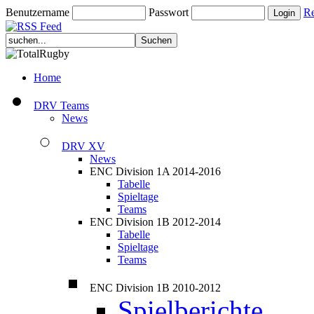
Benutzername
Passwort
Re
Home
DRV Teams
News
DRV XV
News
ENC Division 1A 2014-2016
Tabelle
Spieltage
Teams
ENC Division 1B 2012-2014
Tabelle
Spieltage
Teams
ENC Division 1B 2010-2012
Spielberichte