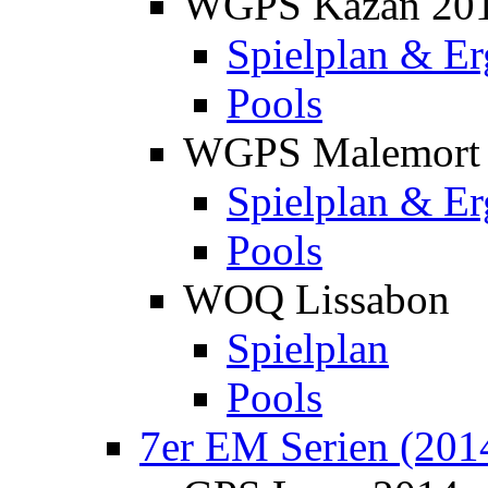
WGPS Kazan 20
Spielplan & Er
Pools
WGPS Malemort
Spielplan & Er
Pools
WOQ Lissabon
Spielplan
Pools
7er EM Serien (201