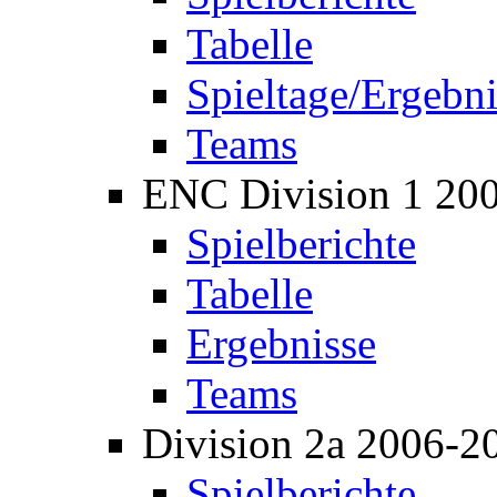
Tabelle
Spieltage/Ergebni
Teams
ENC Division 1 20
Spielberichte
Tabelle
Ergebnisse
Teams
Division 2a 2006-2
Spielberichte