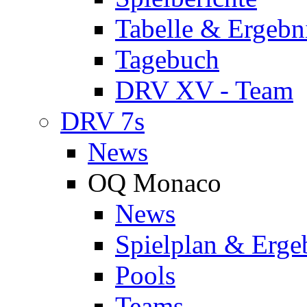
Tabelle & Ergebn
Tagebuch
DRV XV - Team
DRV 7s
News
OQ Monaco
News
Spielplan & Erge
Pools
Teams