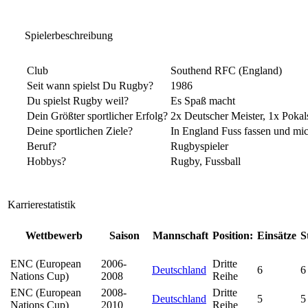
Spielerbeschreibung
Club
Southend RFC (England)
Seit wann spielst Du Rugby?
1986
Du spielst Rugby weil?
Es Spaß macht
Dein Größter sportlicher Erfolg?
2x Deutscher Meister, 1x Pokals
Deine sportlichen Ziele?
In England Fuss fassen und mi
Beruf?
Rugbyspieler
Hobbys?
Rugby, Fussball
Karrierestatistik
Wettbewerb
Saison
Mannschaft
Position:
Einsätze
S
ENC (European
2006-
Dritte
Deutschland
6
6
Nations Cup)
2008
Reihe
ENC (European
2008-
Dritte
Deutschland
5
5
Nations Cup)
2010
Reihe