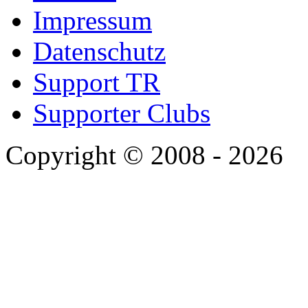
Impressum
Datenschutz
Support TR
Supporter Clubs
Copyright © 2008 - 2026