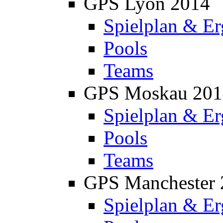
GPS Lyon 2014
Spielplan & Er
Pools
Teams
GPS Moskau 201
Spielplan & Er
Pools
Teams
GPS Manchester 
Spielplan & Er