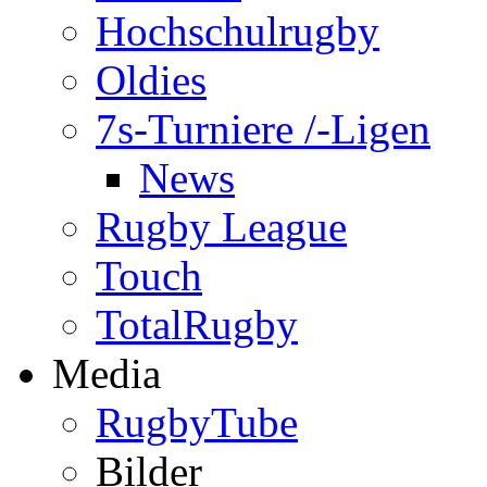
Hochschulrugby
Oldies
7s-Turniere /-Ligen
News
Rugby League
Touch
TotalRugby
Media
RugbyTube
Bilder