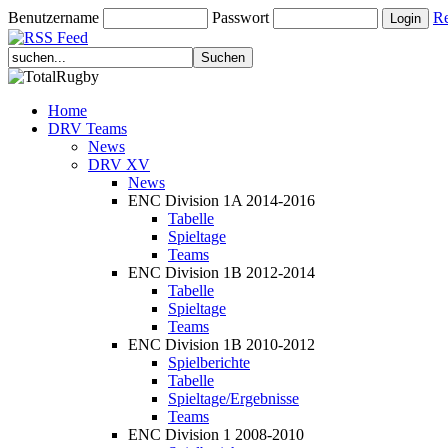
Benutzername
Passwort
Re
Home
DRV Teams
News
DRV XV
News
ENC Division 1A 2014-2016
Tabelle
Spieltage
Teams
ENC Division 1B 2012-2014
Tabelle
Spieltage
Teams
ENC Division 1B 2010-2012
Spielberichte
Tabelle
Spieltage/Ergebnisse
Teams
ENC Division 1 2008-2010