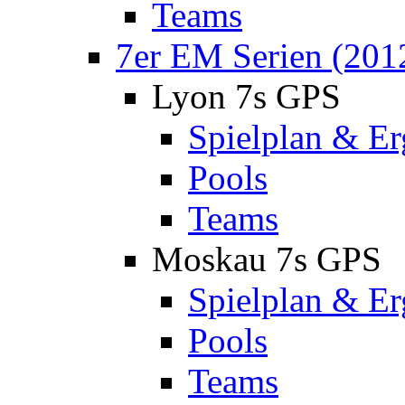
Teams
7er EM Serien (201
Lyon 7s GPS
Spielplan & Er
Pools
Teams
Moskau 7s GPS
Spielplan & Er
Pools
Teams