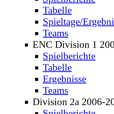
Tabelle
Spieltage/Ergebni
Teams
ENC Division 1 20
Spielberichte
Tabelle
Ergebnisse
Teams
Division 2a 2006-2
Spielberichte