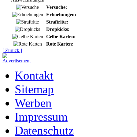
Versuche:
Erhoehungen:
Straftritte:
Dropkicks:
Gelbe Karten:
Rote Karten:
[ Zurück ]
Kontakt
Sitemap
Werben
Impressum
Datenschutz