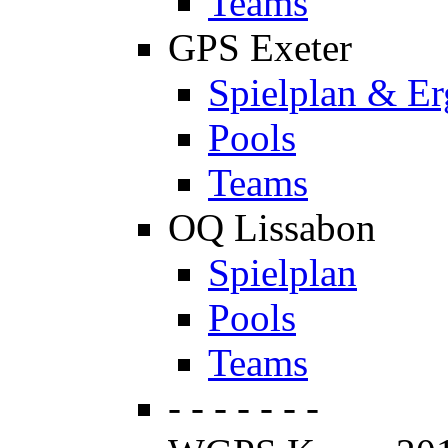
Teams
GPS Exeter
Spielplan & Er
Pools
Teams
OQ Lissabon
Spielplan
Pools
Teams
- - - - - - -