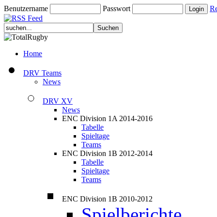
Benutzername
Passwort
Re
Home
DRV Teams
News
DRV XV
News
ENC Division 1A 2014-2016
Tabelle
Spieltage
Teams
ENC Division 1B 2012-2014
Tabelle
Spieltage
Teams
ENC Division 1B 2010-2012
Spielberichte