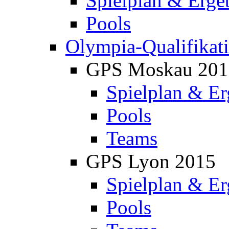
Spielplan & Erge
Pools
Olympia-Qualifikat
GPS Moskau 201
Spielplan & Er
Pools
Teams
GPS Lyon 2015
Spielplan & Er
Pools