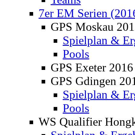
7er EM Serien (201
GPS Moskau 201
Spielplan & Er
Pools
GPS Exeter 2016
GPS Gdingen 20
Spielplan & Er
Pools
WS Qualifier Hong