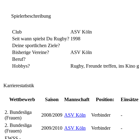
Spielerbeschreibung
Club
ASV Köln
Seit wann spielst Du Rugby?
1998
Deine sportlichen Ziele?
Bisherige Vereine?
ASV Köln
Beruf?
Hobbys?
Rugby, Freunde treffen, ins Kino 
Karrierestatistik
Wettbewerb
Saison
Mannschaft
Position:
Einsätze
2. Bundesliga
2008/2009
ASV Köln
Verbinder
-
(Frauen)
2. Bundesliga
2009/2010
ASV Köln
Verbinder
-
(Frauen)
EWSS -