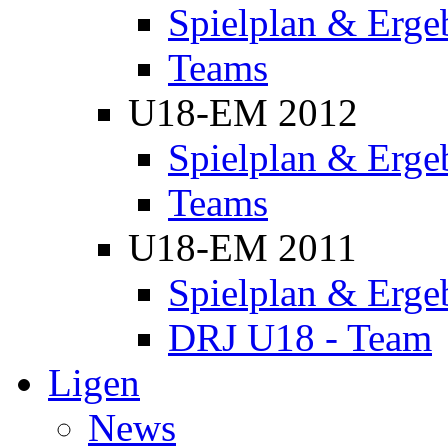
Spielplan & Erge
Teams
U18-EM 2012
Spielplan & Erge
Teams
U18-EM 2011
Spielplan & Erge
DRJ U18 - Team
Ligen
News