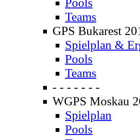
Pools
Teams
GPS Bukarest 20
Spielplan & Er
Pools
Teams
- - - - - - -
WGPS Moskau 2
Spielplan
Pools