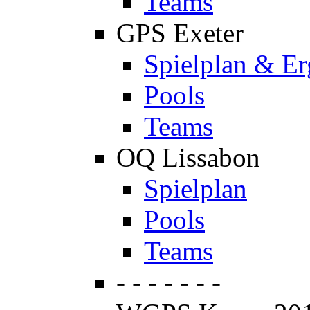
Teams
GPS Exeter
Spielplan & Er
Pools
Teams
OQ Lissabon
Spielplan
Pools
Teams
- - - - - - -