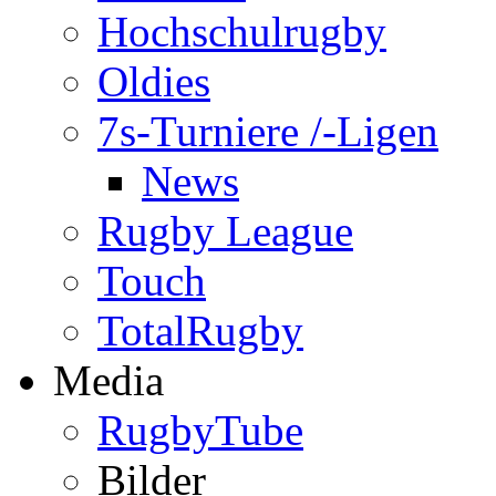
Hochschulrugby
Oldies
7s-Turniere /-Ligen
News
Rugby League
Touch
TotalRugby
Media
RugbyTube
Bilder