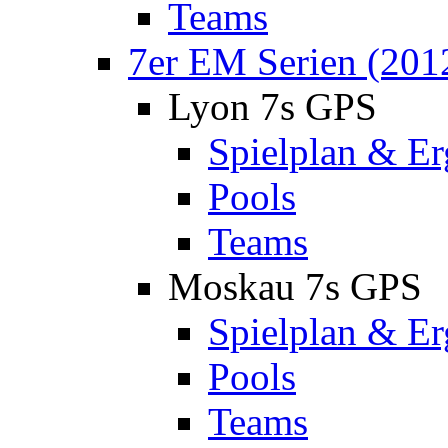
Teams
7er EM Serien (201
Lyon 7s GPS
Spielplan & Er
Pools
Teams
Moskau 7s GPS
Spielplan & Er
Pools
Teams