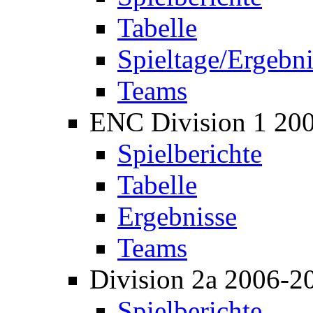
Tabelle
Spieltage/Ergebni
Teams
ENC Division 1 20
Spielberichte
Tabelle
Ergebnisse
Teams
Division 2a 2006-2
Spielberichte