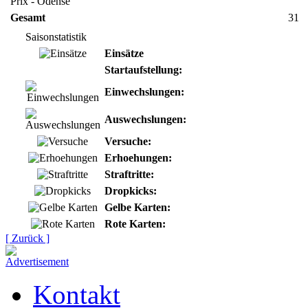
Prix - Odense
Gesamt
31
Saisonstatistik
Einsätze
Startaufstellung:
Einwechslungen:
Auswechslungen:
Versuche:
Erhoehungen:
Straftritte:
Dropkicks:
Gelbe Karten:
Rote Karten:
[ Zurück ]
Kontakt