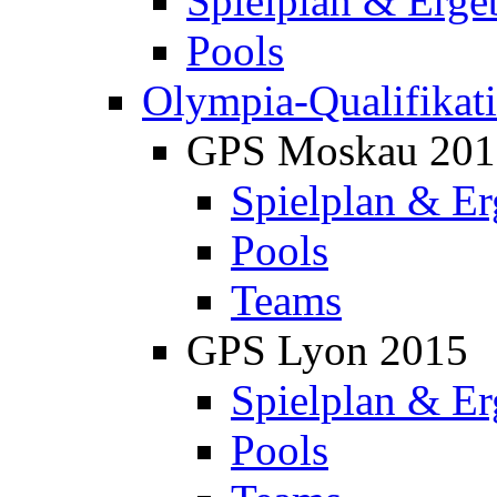
Spielplan & Erge
Pools
Olympia-Qualifikat
GPS Moskau 201
Spielplan & Er
Pools
Teams
GPS Lyon 2015
Spielplan & Er
Pools