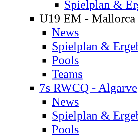
Spielplan & Er
U19 EM - Mallorca
News
Spielplan & Erge
Pools
Teams
7s RWCQ - Algarve
News
Spielplan & Erge
Pools