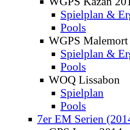
WGPS Kazan 20
Spielplan & Er
Pools
WGPS Malemort
Spielplan & Er
Pools
WOQ Lissabon
Spielplan
Pools
7er EM Serien (201