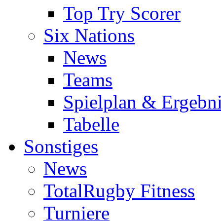
Top Try Scorer
Six Nations
News
Teams
Spielplan & Ergebni
Tabelle
Sonstiges
News
TotalRugby Fitness
Turniere