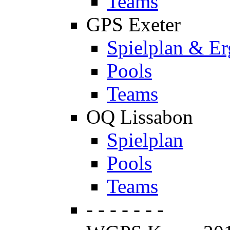
Teams
GPS Exeter
Spielplan & Er
Pools
Teams
OQ Lissabon
Spielplan
Pools
Teams
- - - - - - -