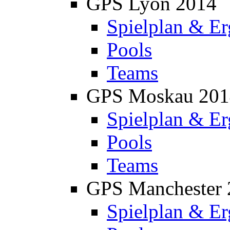
GPS Lyon 2014
Spielplan & Er
Pools
Teams
GPS Moskau 201
Spielplan & Er
Pools
Teams
GPS Manchester 
Spielplan & Er