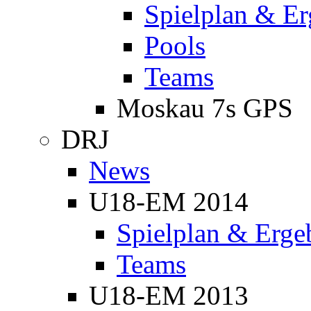
Spielplan & Er
Pools
Teams
Moskau 7s GPS
DRJ
News
U18-EM 2014
Spielplan & Erge
Teams
U18-EM 2013