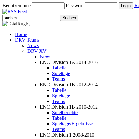
Benutzername
Passwort
Re
Home
DRV Teams
News
DRV XV
News
ENC Division 1A 2014-2016
Tabelle
Spieltage
Teams
ENC Division 1B 2012-2014
Tabelle
Spieltage
Teams
ENC Division 1B 2010-2012
Spielberichte
Tabelle
Spieltage/Ergebnisse
Teams
ENC Division 1 2008-2010