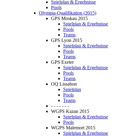
Spielplan & Ergebnisse
Pools
Olympia-Qualifikation (2015)
GPS Moskau 2015
Spielplan & Ergebnisse
Pools
Teams
GPS Lyon 2015
Spielplan & Ergebnisse
Pools
Teams
GPS Exeter
Spielplan & Ergebnisse
Pools
Teams
OQ Lissabon
Spielplan
Pools
Teams
- - - - - - -
WGPS Kazan 2015
Spielplan & Ergebnisse
Pools
WGPS Malemort 2015
Spielplan & Ergebnisse