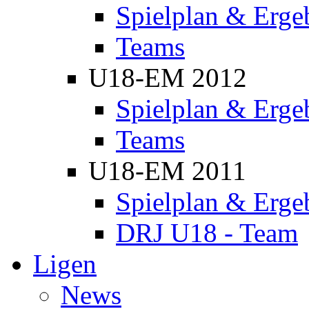
Spielplan & Erge
Teams
U18-EM 2012
Spielplan & Erge
Teams
U18-EM 2011
Spielplan & Erge
DRJ U18 - Team
Ligen
News