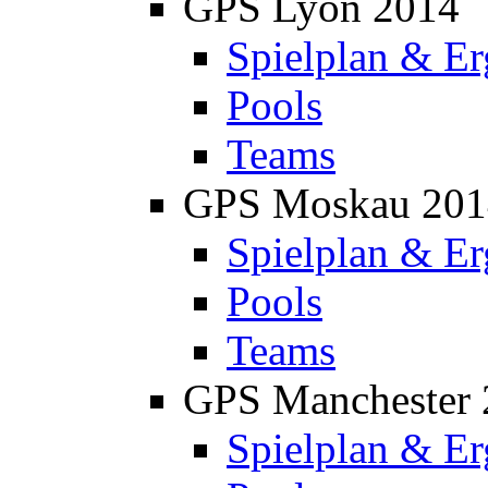
GPS Lyon 2014
Spielplan & Er
Pools
Teams
GPS Moskau 201
Spielplan & Er
Pools
Teams
GPS Manchester 
Spielplan & Er