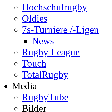
Hochschulrugby
Oldies
7s-Turniere /-Ligen
News
Rugby League
Touch
TotalRugby
Media
RugbyTube
Bilder