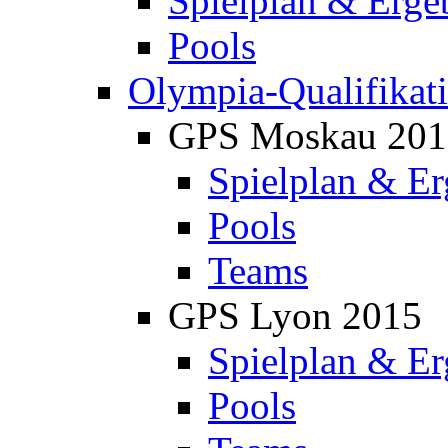
Spielplan & Erge
Pools
Olympia-Qualifikat
GPS Moskau 201
Spielplan & Er
Pools
Teams
GPS Lyon 2015
Spielplan & Er
Pools