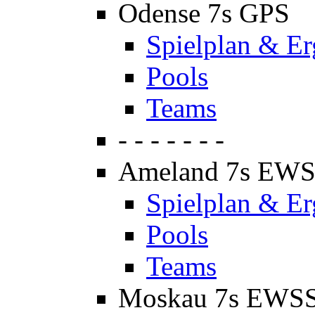
Odense 7s GPS
Spielplan & Er
Pools
Teams
- - - - - - -
Ameland 7s EW
Spielplan & Er
Pools
Teams
Moskau 7s EWS