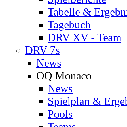
Tabelle & Ergebn
Tagebuch
DRV XV - Team
DRV 7s
News
OQ Monaco
News
Spielplan & Erge
Pools
Teams