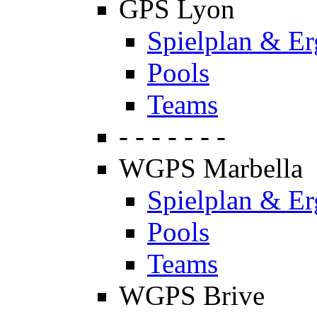
GPS Lyon
Spielplan & Er
Pools
Teams
- - - - - - -
WGPS Marbella
Spielplan & Er
Pools
Teams
WGPS Brive