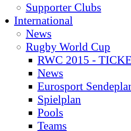
Supporter Clubs
International
News
Rugby World Cup
RWC 2015 - TICK
News
Eurosport Sendepla
Spielplan
Pools
Teams