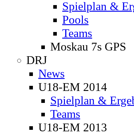
Spielplan & Er
Pools
Teams
Moskau 7s GPS
DRJ
News
U18-EM 2014
Spielplan & Erge
Teams
U18-EM 2013