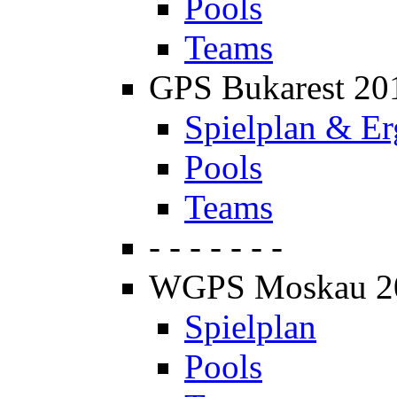
Pools
Teams
GPS Bukarest 20
Spielplan & Er
Pools
Teams
- - - - - - -
WGPS Moskau 2
Spielplan
Pools