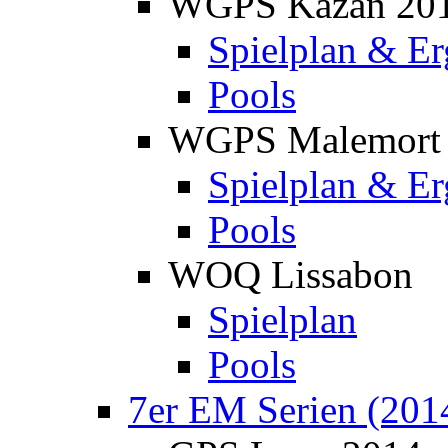
WGPS Kazan 20
Spielplan & Er
Pools
WGPS Malemort
Spielplan & Er
Pools
WOQ Lissabon
Spielplan
Pools
7er EM Serien (201