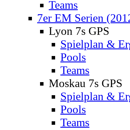
Teams
7er EM Serien (201
Lyon 7s GPS
Spielplan & Er
Pools
Teams
Moskau 7s GPS
Spielplan & Er
Pools
Teams