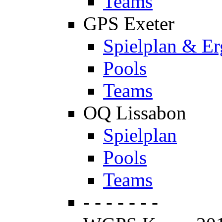
Teams
GPS Exeter
Spielplan & Er
Pools
Teams
OQ Lissabon
Spielplan
Pools
Teams
- - - - - - -