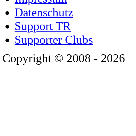
Datenschutz
Support TR
Supporter Clubs
Copyright © 2008 - 2026