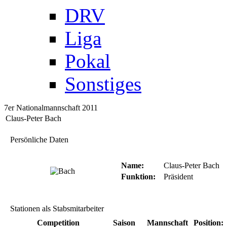
DRV
Liga
Pokal
Sonstiges
7er Nationalmannschaft 2011
Claus-Peter Bach
Persönliche Daten
Name:
Claus-Peter Bach
Funktion:
Präsident
Stationen als Stabsmitarbeiter
Competition
Saison
Mannschaft
Position: