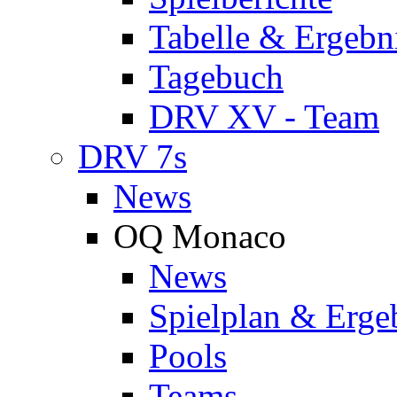
Tabelle & Ergebn
Tagebuch
DRV XV - Team
DRV 7s
News
OQ Monaco
News
Spielplan & Erge
Pools
Teams