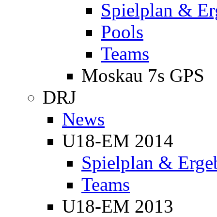
Spielplan & Er
Pools
Teams
Moskau 7s GPS
DRJ
News
U18-EM 2014
Spielplan & Erge
Teams
U18-EM 2013