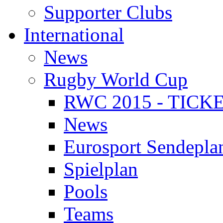
Supporter Clubs
International
News
Rugby World Cup
RWC 2015 - TICK
News
Eurosport Sendepla
Spielplan
Pools
Teams