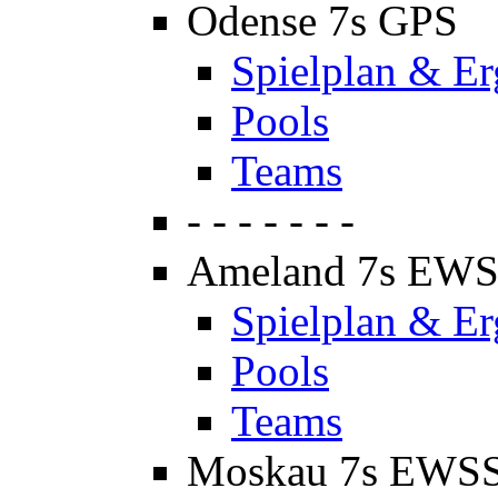
Odense 7s GPS
Spielplan & Er
Pools
Teams
- - - - - - -
Ameland 7s EW
Spielplan & Er
Pools
Teams
Moskau 7s EWS