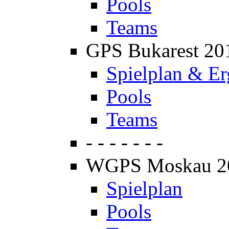
Pools
Teams
GPS Bukarest 20
Spielplan & Er
Pools
Teams
- - - - - - -
WGPS Moskau 2
Spielplan
Pools