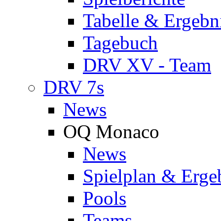
Tabelle & Ergebn
Tagebuch
DRV XV - Team
DRV 7s
News
OQ Monaco
News
Spielplan & Erge
Pools
Teams