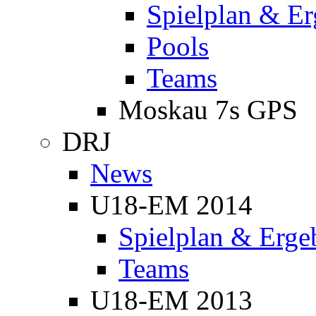
Spielplan & Er
Pools
Teams
Moskau 7s GPS
DRJ
News
U18-EM 2014
Spielplan & Erge
Teams
U18-EM 2013