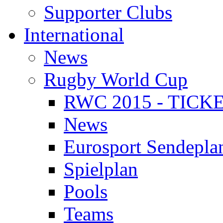
Supporter Clubs
International
News
Rugby World Cup
RWC 2015 - TICK
News
Eurosport Sendepla
Spielplan
Pools
Teams