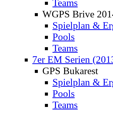
Teams
WGPS Brive 201
Spielplan & Er
Pools
Teams
7er EM Serien (201
GPS Bukarest
Spielplan & Er
Pools
Teams