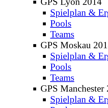
GPS Lyon 2014
Spielplan & Er
Pools
Teams
GPS Moskau 201
Spielplan & Er
Pools
Teams
GPS Manchester 
Spielplan & Er