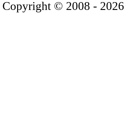
Copyright © 2008 - 2026