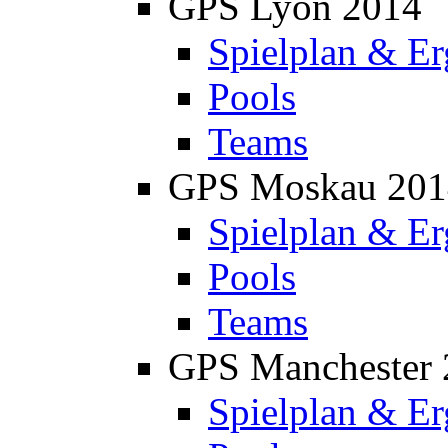
GPS Lyon 2014
Spielplan & Er
Pools
Teams
GPS Moskau 201
Spielplan & Er
Pools
Teams
GPS Manchester 
Spielplan & Er