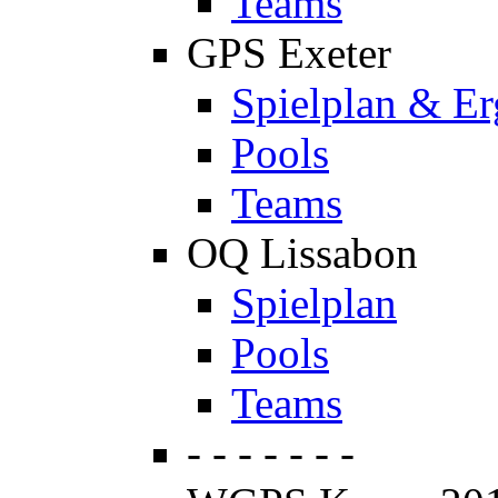
Teams
GPS Exeter
Spielplan & Er
Pools
Teams
OQ Lissabon
Spielplan
Pools
Teams
- - - - - - -