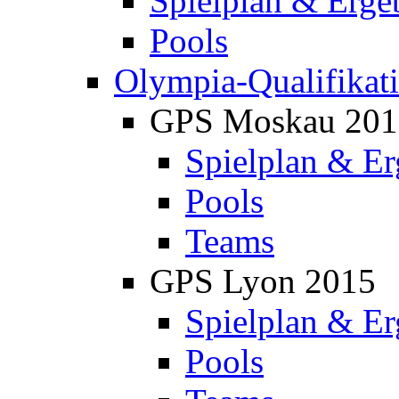
Spielplan & Erge
Pools
Olympia-Qualifikat
GPS Moskau 201
Spielplan & Er
Pools
Teams
GPS Lyon 2015
Spielplan & Er
Pools