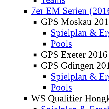
7er EM Serien (201
GPS Moskau 201
Spielplan & Er
Pools
GPS Exeter 2016
GPS Gdingen 20
Spielplan & Er
Pools
WS Qualifier Hong