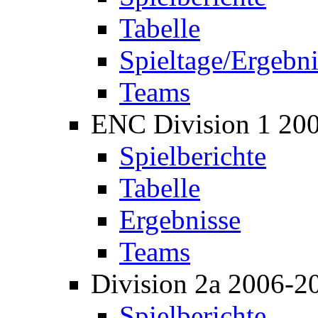
Tabelle
Spieltage/Ergebni
Teams
ENC Division 1 20
Spielberichte
Tabelle
Ergebnisse
Teams
Division 2a 2006-2
Spielberichte