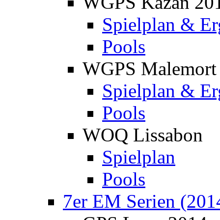
WGPS Kazan 20
Spielplan & Er
Pools
WGPS Malemort
Spielplan & Er
Pools
WOQ Lissabon
Spielplan
Pools
7er EM Serien (201