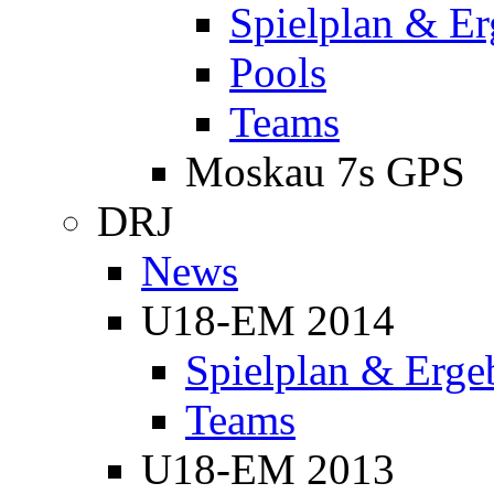
Spielplan & Er
Pools
Teams
Moskau 7s GPS
DRJ
News
U18-EM 2014
Spielplan & Erge
Teams
U18-EM 2013