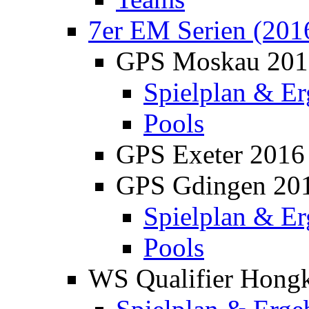
7er EM Serien (201
GPS Moskau 201
Spielplan & Er
Pools
GPS Exeter 2016
GPS Gdingen 20
Spielplan & Er
Pools
WS Qualifier Hong