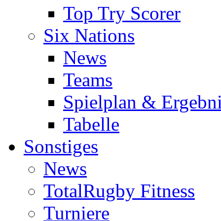
Top Try Scorer
Six Nations
News
Teams
Spielplan & Ergebni
Tabelle
Sonstiges
News
TotalRugby Fitness
Turniere