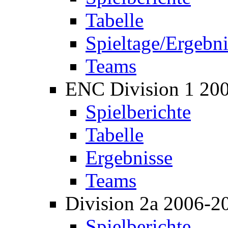
Tabelle
Spieltage/Ergebni
Teams
ENC Division 1 20
Spielberichte
Tabelle
Ergebnisse
Teams
Division 2a 2006-2
Spielberichte