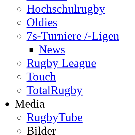
Hochschulrugby
Oldies
7s-Turniere /-Ligen
News
Rugby League
Touch
TotalRugby
Media
RugbyTube
Bilder