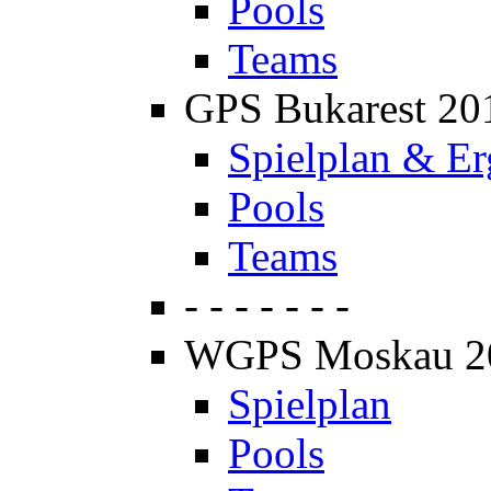
Pools
Teams
GPS Bukarest 20
Spielplan & Er
Pools
Teams
- - - - - - -
WGPS Moskau 2
Spielplan
Pools