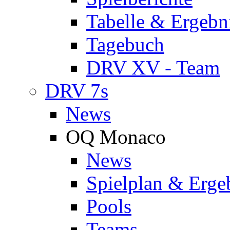
Tabelle & Ergebn
Tagebuch
DRV XV - Team
DRV 7s
News
OQ Monaco
News
Spielplan & Erge
Pools
Teams