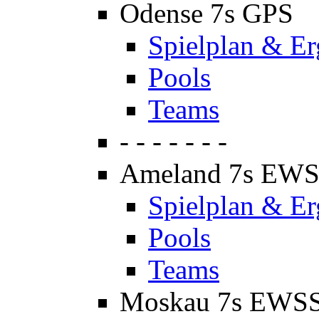
Odense 7s GPS
Spielplan & Er
Pools
Teams
- - - - - - -
Ameland 7s EW
Spielplan & Er
Pools
Teams
Moskau 7s EWS