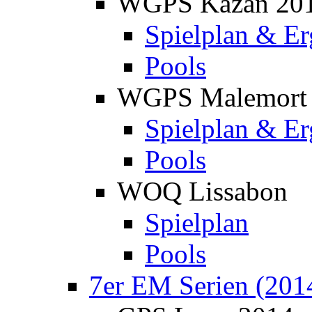
WGPS Kazan 20
Spielplan & Er
Pools
WGPS Malemort
Spielplan & Er
Pools
WOQ Lissabon
Spielplan
Pools
7er EM Serien (201