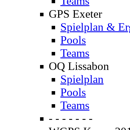
Teams
GPS Exeter
Spielplan & Er
Pools
Teams
OQ Lissabon
Spielplan
Pools
Teams
- - - - - - -