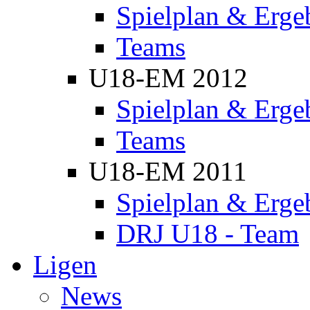
Spielplan & Erge
Teams
U18-EM 2012
Spielplan & Erge
Teams
U18-EM 2011
Spielplan & Erge
DRJ U18 - Team
Ligen
News