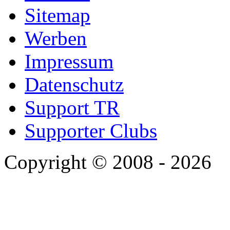
Sitemap
Werben
Impressum
Datenschutz
Support TR
Supporter Clubs
Copyright © 2008 - 2026