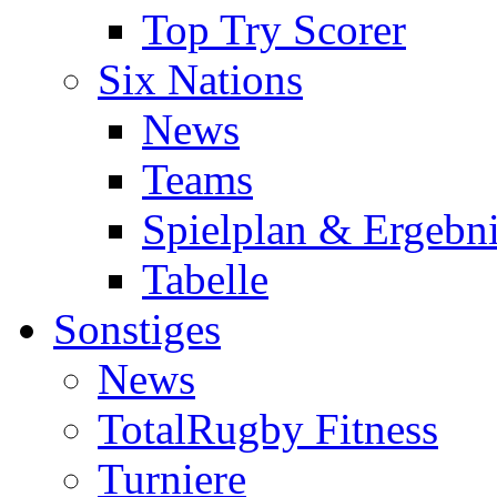
Top Try Scorer
Six Nations
News
Teams
Spielplan & Ergebni
Tabelle
Sonstiges
News
TotalRugby Fitness
Turniere