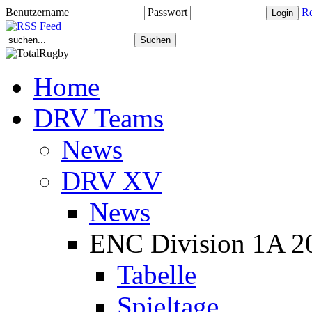
Benutzername
Passwort
Re
Home
DRV Teams
News
DRV XV
News
ENC Division 1A 2
Tabelle
Spieltage