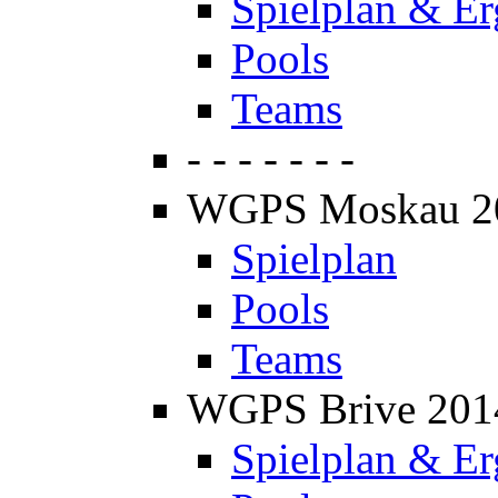
Spielplan & Er
Pools
Teams
- - - - - - -
WGPS Moskau 2
Spielplan
Pools
Teams
WGPS Brive 201
Spielplan & Er