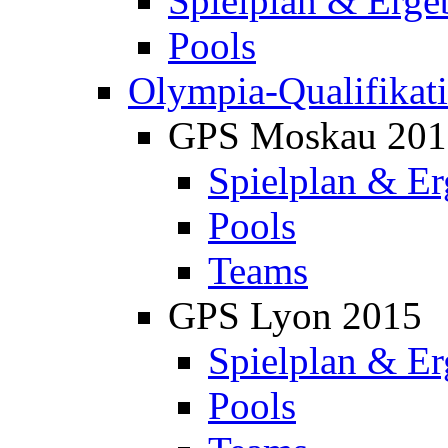
Spielplan & Erge
Pools
Olympia-Qualifikat
GPS Moskau 201
Spielplan & Er
Pools
Teams
GPS Lyon 2015
Spielplan & Er
Pools