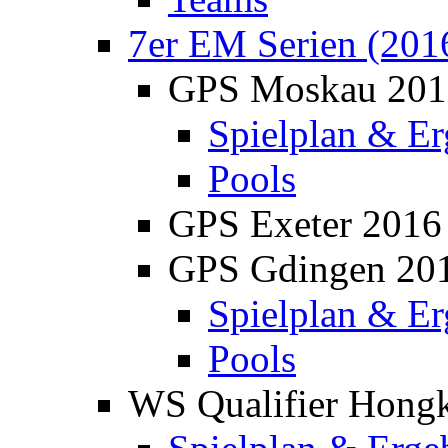
7er EM Serien (201
GPS Moskau 201
Spielplan & Er
Pools
GPS Exeter 2016
GPS Gdingen 20
Spielplan & Er
Pools
WS Qualifier Hong