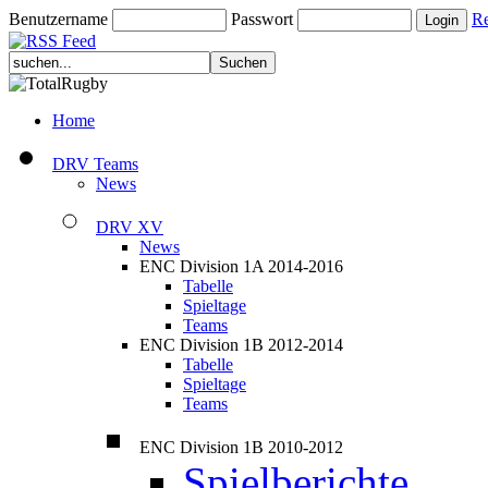
Benutzername
Passwort
Re
Home
DRV Teams
News
DRV XV
News
ENC Division 1A 2014-2016
Tabelle
Spieltage
Teams
ENC Division 1B 2012-2014
Tabelle
Spieltage
Teams
ENC Division 1B 2010-2012
Spielberichte