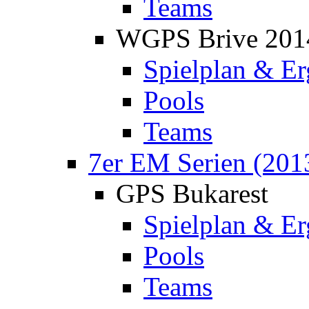
Teams
WGPS Brive 201
Spielplan & Er
Pools
Teams
7er EM Serien (201
GPS Bukarest
Spielplan & Er
Pools
Teams