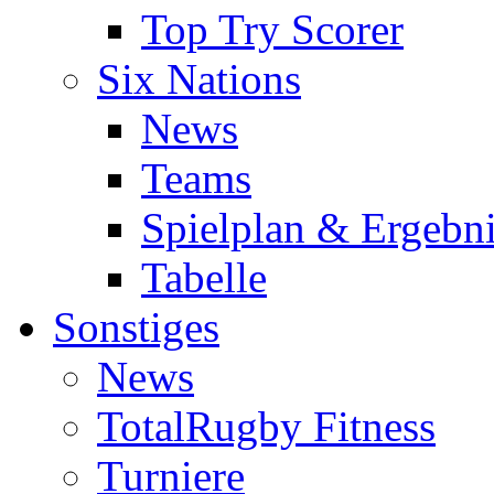
Top Try Scorer
Six Nations
News
Teams
Spielplan & Ergebni
Tabelle
Sonstiges
News
TotalRugby Fitness
Turniere