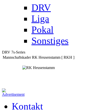
DRV
Liga
Pokal
Sonstiges
DRV 7s-Series
Mannschaftskader RK Heusenstamm [ RKH ]
Kontakt