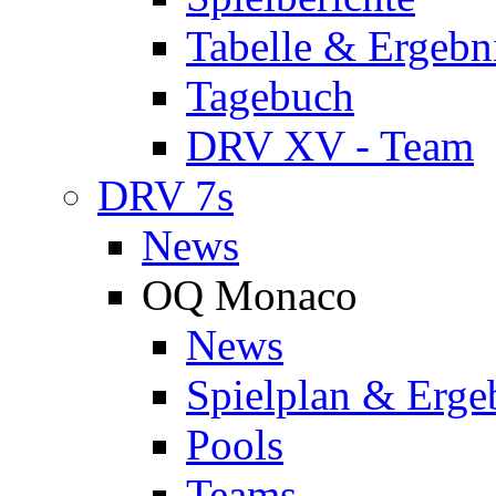
Tabelle & Ergebn
Tagebuch
DRV XV - Team
DRV 7s
News
OQ Monaco
News
Spielplan & Erge
Pools
Teams