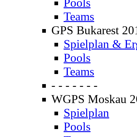
Pools
Teams
GPS Bukarest 20
Spielplan & Er
Pools
Teams
- - - - - - -
WGPS Moskau 2
Spielplan
Pools