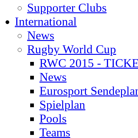
Supporter Clubs
International
News
Rugby World Cup
RWC 2015 - TICK
News
Eurosport Sendepla
Spielplan
Pools
Teams