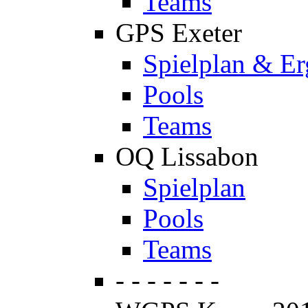
Teams
GPS Exeter
Spielplan & Er
Pools
Teams
OQ Lissabon
Spielplan
Pools
Teams
- - - - - - -