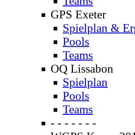
Teams
GPS Exeter
Spielplan & Er
Pools
Teams
OQ Lissabon
Spielplan
Pools
Teams
- - - - - - -