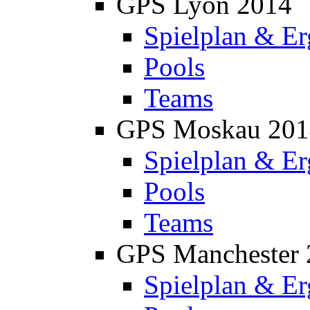
GPS Lyon 2014
Spielplan & Er
Pools
Teams
GPS Moskau 201
Spielplan & Er
Pools
Teams
GPS Manchester 
Spielplan & Er