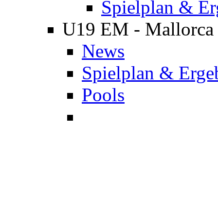
Spielplan & Er
U19 EM - Mallorca
News
Spielplan & Erge
Pools