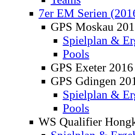
7er EM Serien (201
GPS Moskau 201
Spielplan & Er
Pools
GPS Exeter 2016
GPS Gdingen 20
Spielplan & Er
Pools
WS Qualifier Hong