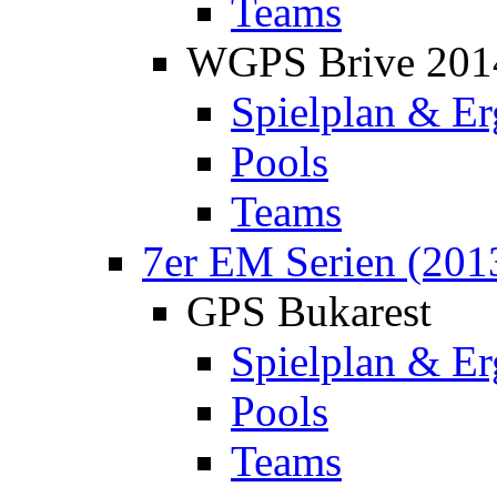
Teams
WGPS Brive 201
Spielplan & Er
Pools
Teams
7er EM Serien (201
GPS Bukarest
Spielplan & Er
Pools
Teams