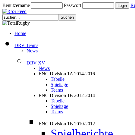
Benutzername
Passwort
Re
Home
DRV Teams
News
DRV XV
News
ENC Division 1A 2014-2016
Tabelle
Spieltage
Teams
ENC Division 1B 2012-2014
Tabelle
Spieltage
Teams
ENC Division 1B 2010-2012
Spielberichte