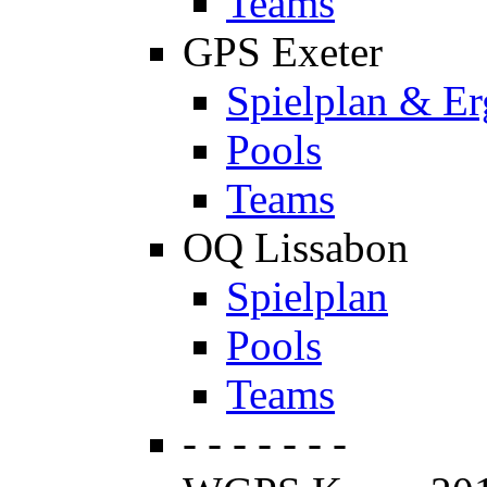
Teams
GPS Exeter
Spielplan & Er
Pools
Teams
OQ Lissabon
Spielplan
Pools
Teams
- - - - - - -