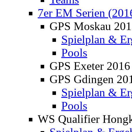
7er EM Serien (201
GPS Moskau 201
Spielplan & Er
Pools
GPS Exeter 2016
GPS Gdingen 20
Spielplan & Er
Pools
WS Qualifier Hong