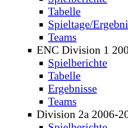
Tabelle
Spieltage/Ergebni
Teams
ENC Division 1 20
Spielberichte
Tabelle
Ergebnisse
Teams
Division 2a 2006-2
Spielberichte