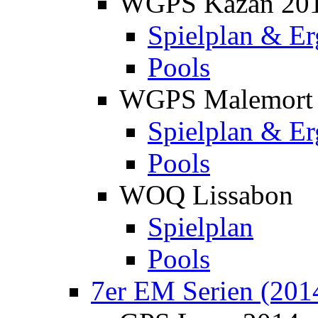
WGPS Kazan 20
Spielplan & Er
Pools
WGPS Malemort
Spielplan & Er
Pools
WOQ Lissabon
Spielplan
Pools
7er EM Serien (201