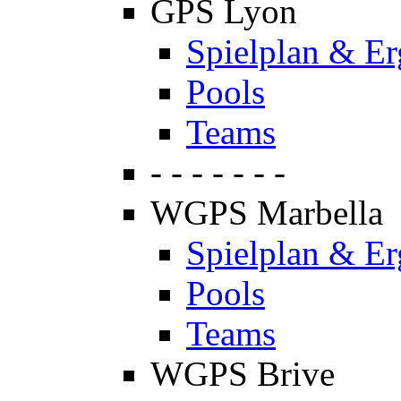
GPS Lyon
Spielplan & Er
Pools
Teams
- - - - - - -
WGPS Marbella
Spielplan & Er
Pools
Teams
WGPS Brive