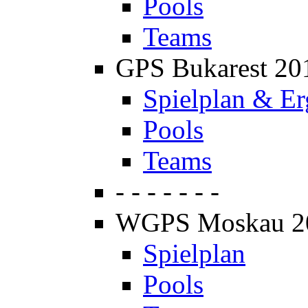
Pools
Teams
GPS Bukarest 20
Spielplan & Er
Pools
Teams
- - - - - - -
WGPS Moskau 2
Spielplan
Pools