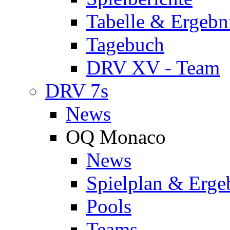
Tabelle & Ergebn
Tagebuch
DRV XV - Team
DRV 7s
News
OQ Monaco
News
Spielplan & Erge
Pools
Teams