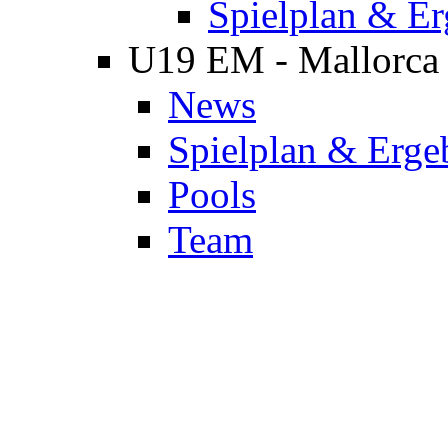
Spielplan & Er
U19 EM - Mallorca
News
Spielplan & Erge
Pools
Team