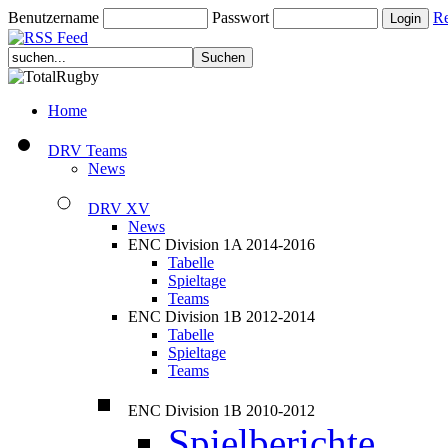
Benutzername
Passwort
Re
Home
DRV Teams
News
DRV XV
News
ENC Division 1A 2014-2016
Tabelle
Spieltage
Teams
ENC Division 1B 2012-2014
Tabelle
Spieltage
Teams
ENC Division 1B 2010-2012
Spielberichte