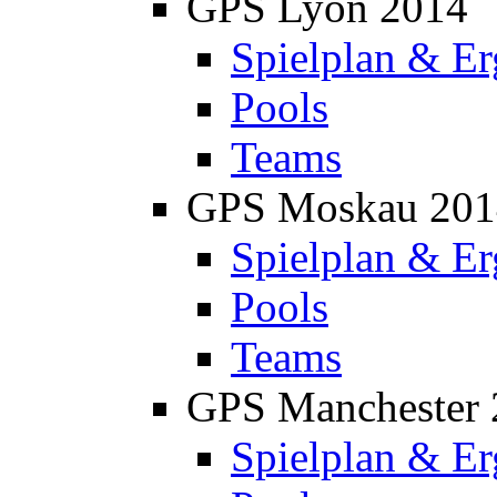
GPS Lyon 2014
Spielplan & Er
Pools
Teams
GPS Moskau 201
Spielplan & Er
Pools
Teams
GPS Manchester 
Spielplan & Er