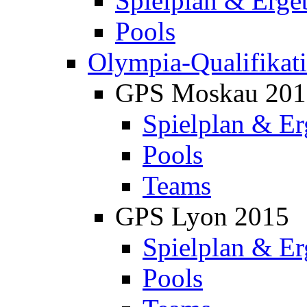
Spielplan & Erge
Pools
Olympia-Qualifikat
GPS Moskau 201
Spielplan & Er
Pools
Teams
GPS Lyon 2015
Spielplan & Er
Pools