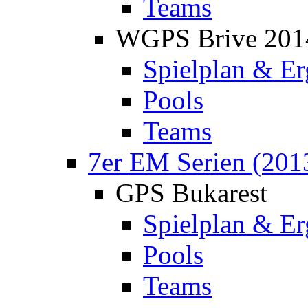
Teams
WGPS Brive 201
Spielplan & Er
Pools
Teams
7er EM Serien (201
GPS Bukarest
Spielplan & Er
Pools
Teams