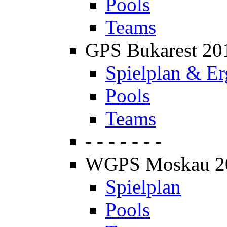
Pools
Teams
GPS Bukarest 20
Spielplan & Er
Pools
Teams
- - - - - - -
WGPS Moskau 2
Spielplan
Pools