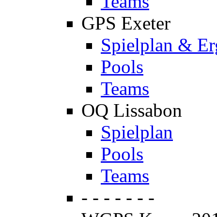
Teams
GPS Exeter
Spielplan & Er
Pools
Teams
OQ Lissabon
Spielplan
Pools
Teams
- - - - - - -