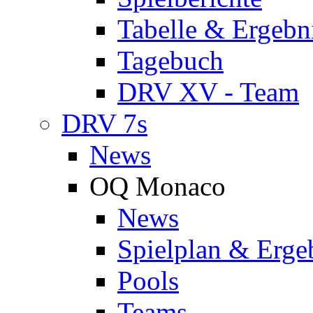
Tabelle & Ergebn
Tagebuch
DRV XV - Team
DRV 7s
News
OQ Monaco
News
Spielplan & Erge
Pools
Teams