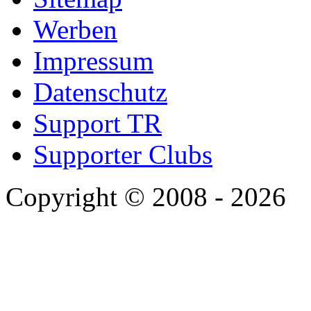
Werben
Impressum
Datenschutz
Support TR
Supporter Clubs
Copyright © 2008 - 2026