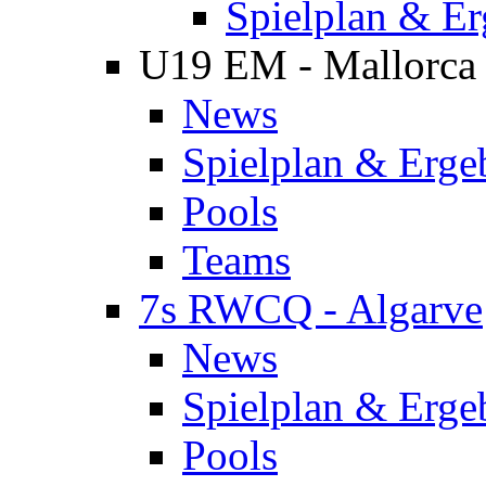
Spielplan & Er
U19 EM - Mallorca
News
Spielplan & Erge
Pools
Teams
7s RWCQ - Algarve
News
Spielplan & Erge
Pools