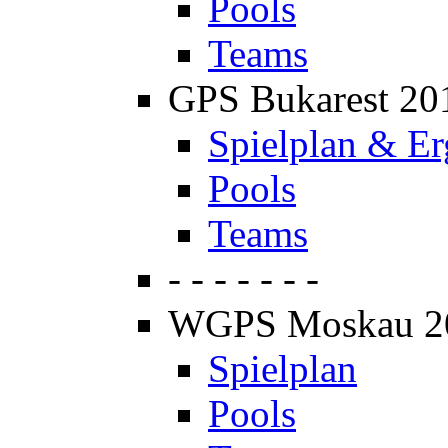
Pools
Teams
GPS Bukarest 20
Spielplan & Er
Pools
Teams
- - - - - - -
WGPS Moskau 2
Spielplan
Pools