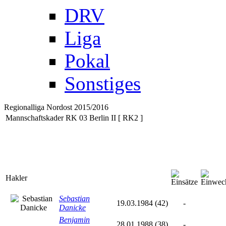
DRV
Liga
Pokal
Sonstiges
Regionalliga Nordost 2015/2016
Mannschaftskader RK 03 Berlin II [ RK2 ]
Hakler
Sebastian
19.03.1984 (42)
-
Danicke
Benjamin
28.01.1988 (38)
-