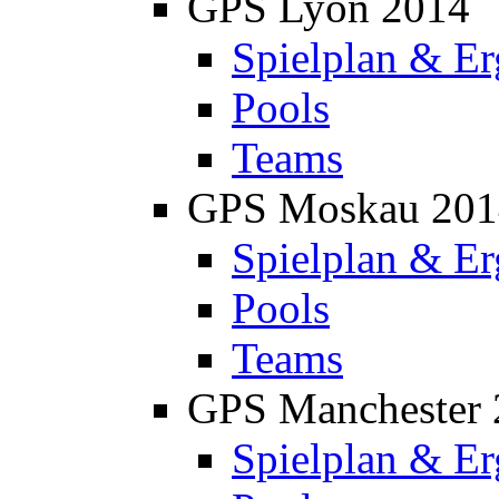
GPS Lyon 2014
Spielplan & Er
Pools
Teams
GPS Moskau 201
Spielplan & Er
Pools
Teams
GPS Manchester 
Spielplan & Er