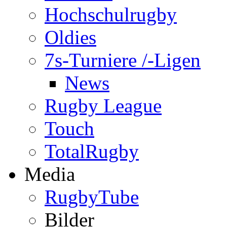
Hochschulrugby
Oldies
7s-Turniere /-Ligen
News
Rugby League
Touch
TotalRugby
Media
RugbyTube
Bilder