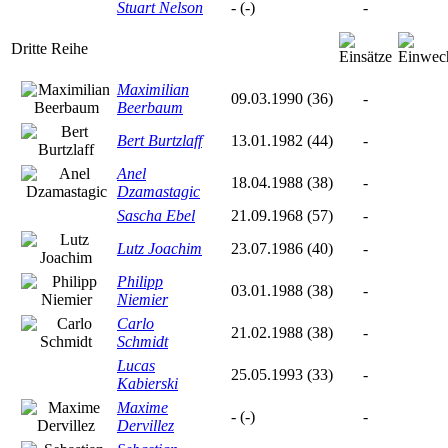
Stuart Nelson
- (-)
-
Dritte Reihe
Maximilian
09.03.1990 (36)
-
Beerbaum
Bert Burtzlaff
13.01.1982 (44)
-
Anel
18.04.1988 (38)
-
Dzamastagic
Sascha Ebel
21.09.1968 (57)
-
Lutz Joachim
23.07.1986 (40)
-
Philipp
03.01.1988 (38)
-
Niemier
Carlo
21.02.1988 (38)
-
Schmidt
Lucas
25.05.1993 (33)
-
Kabierski
Maxime
- (-)
-
Dervillez