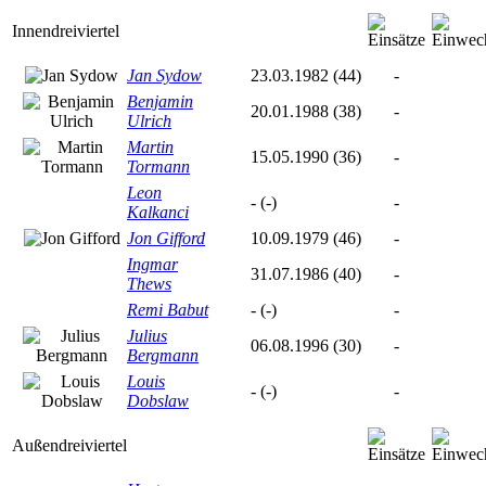
Innendreiviertel
Jan Sydow
23.03.1982 (44)
-
Benjamin
20.01.1988 (38)
-
Ulrich
Martin
15.05.1990 (36)
-
Tormann
Leon
- (-)
-
Kalkanci
Jon Gifford
10.09.1979 (46)
-
Ingmar
31.07.1986 (40)
-
Thews
Remi Babut
- (-)
-
Julius
06.08.1996 (30)
-
Bergmann
Louis
- (-)
-
Dobslaw
Außendreiviertel