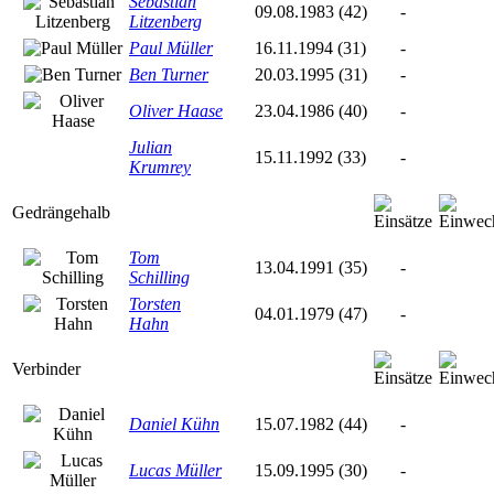
Sebastian
09.08.1983 (42)
-
Litzenberg
Paul Müller
16.11.1994 (31)
-
Ben Turner
20.03.1995 (31)
-
Oliver Haase
23.04.1986 (40)
-
Julian
15.11.1992 (33)
-
Krumrey
Gedrängehalb
Tom
13.04.1991 (35)
-
Schilling
Torsten
04.01.1979 (47)
-
Hahn
Verbinder
Daniel Kühn
15.07.1982 (44)
-
Lucas Müller
15.09.1995 (30)
-