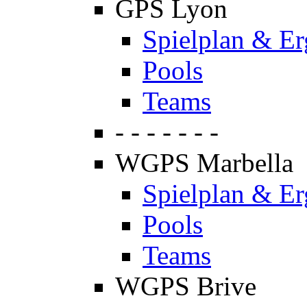
GPS Lyon
Spielplan & Er
Pools
Teams
- - - - - - -
WGPS Marbella
Spielplan & Er
Pools
Teams
WGPS Brive