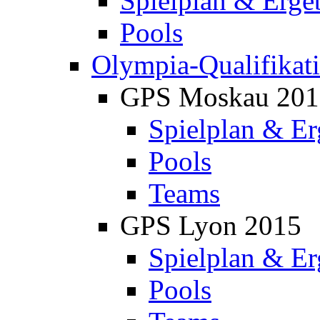
Spielplan & Erge
Pools
Olympia-Qualifikat
GPS Moskau 201
Spielplan & Er
Pools
Teams
GPS Lyon 2015
Spielplan & Er
Pools