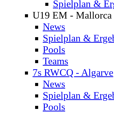
Spielplan & Er
U19 EM - Mallorca
News
Spielplan & Erge
Pools
Teams
7s RWCQ - Algarve
News
Spielplan & Erge
Pools