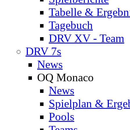
Tabelle & Ergebn
Tagebuch
DRV XV - Team
DRV 7s
News
OQ Monaco
News
Spielplan & Erge
Pools
Teams