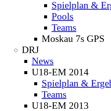
Spielplan & Er
Pools
Teams
Moskau 7s GPS
DRJ
News
U18-EM 2014
Spielplan & Erge
Teams
U18-EM 2013