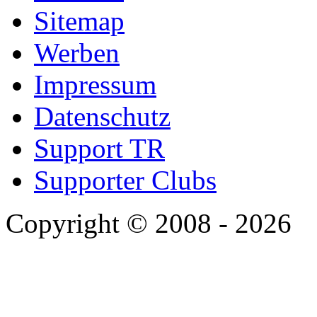
Sitemap
Werben
Impressum
Datenschutz
Support TR
Supporter Clubs
Copyright © 2008 - 2026