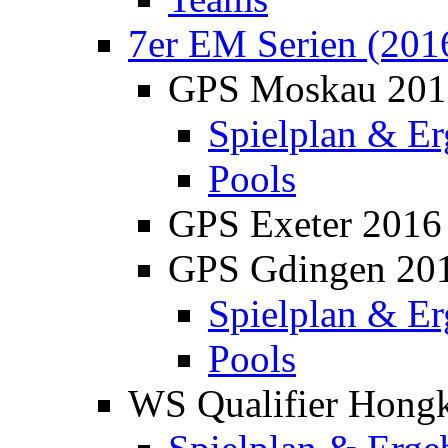
7er EM Serien (201
GPS Moskau 201
Spielplan & Er
Pools
GPS Exeter 2016
GPS Gdingen 20
Spielplan & Er
Pools
WS Qualifier Hong