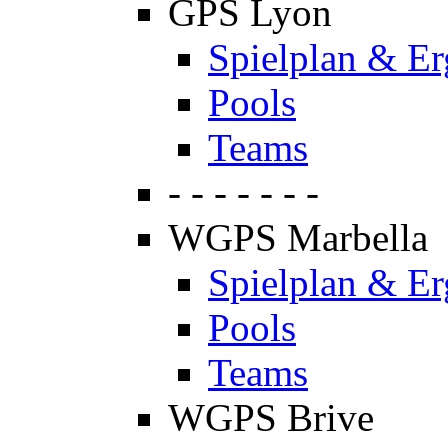
GPS Lyon
Spielplan & Er
Pools
Teams
- - - - - - -
WGPS Marbella
Spielplan & Er
Pools
Teams
WGPS Brive