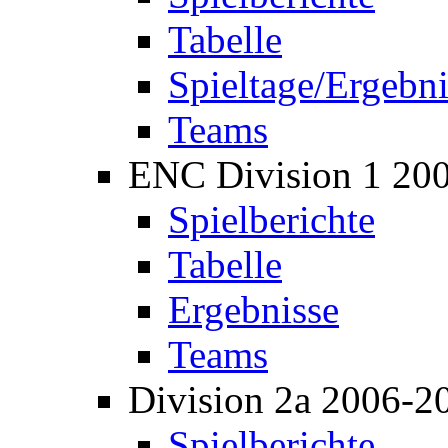
Tabelle
Spieltage/Ergebni
Teams
ENC Division 1 20
Spielberichte
Tabelle
Ergebnisse
Teams
Division 2a 2006-2
Spielberichte