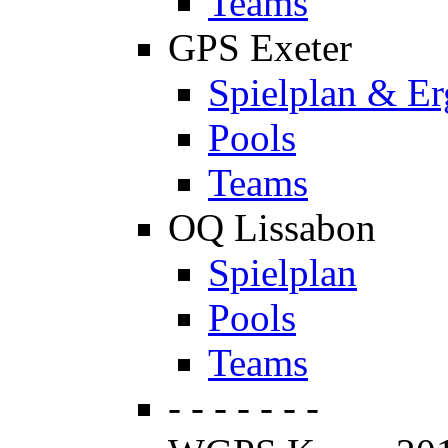
Teams
GPS Exeter
Spielplan & Er
Pools
Teams
OQ Lissabon
Spielplan
Pools
Teams
- - - - - - -