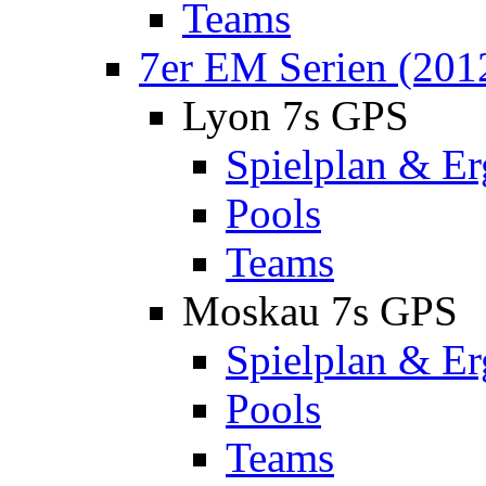
Teams
7er EM Serien (201
Lyon 7s GPS
Spielplan & Er
Pools
Teams
Moskau 7s GPS
Spielplan & Er
Pools
Teams