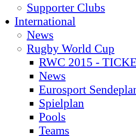
Supporter Clubs
International
News
Rugby World Cup
RWC 2015 - TICK
News
Eurosport Sendepla
Spielplan
Pools
Teams