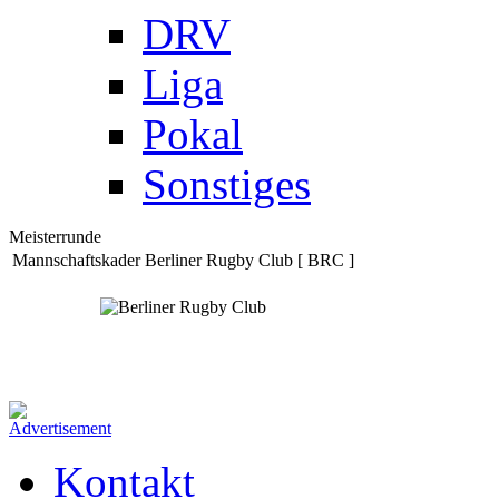
DRV
Liga
Pokal
Sonstiges
Meisterrunde
Mannschaftskader Berliner Rugby Club [ BRC ]
Kontakt