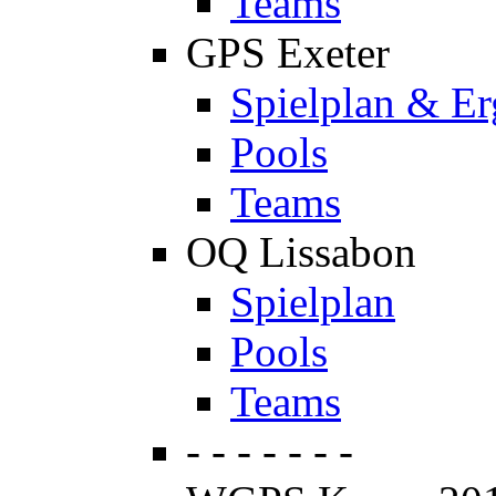
Teams
GPS Exeter
Spielplan & Er
Pools
Teams
OQ Lissabon
Spielplan
Pools
Teams
- - - - - - -