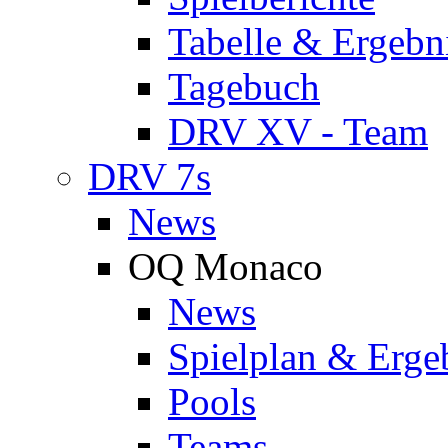
Tabelle & Ergebn
Tagebuch
DRV XV - Team
DRV 7s
News
OQ Monaco
News
Spielplan & Erge
Pools
Teams