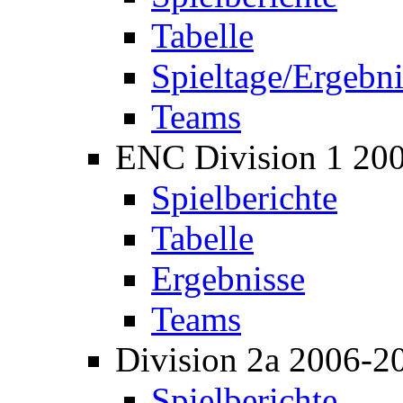
Tabelle
Spieltage/Ergebni
Teams
ENC Division 1 20
Spielberichte
Tabelle
Ergebnisse
Teams
Division 2a 2006-2
Spielberichte