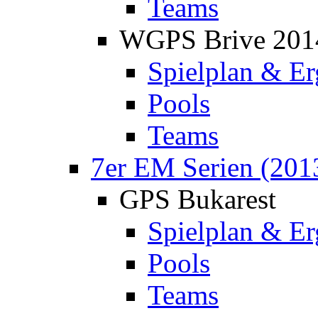
Teams
WGPS Brive 201
Spielplan & Er
Pools
Teams
7er EM Serien (201
GPS Bukarest
Spielplan & Er
Pools
Teams