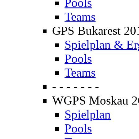
Pools
Teams
GPS Bukarest 20
Spielplan & Er
Pools
Teams
- - - - - - -
WGPS Moskau 2
Spielplan
Pools