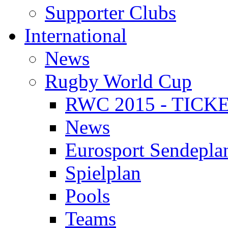
Supporter Clubs
International
News
Rugby World Cup
RWC 2015 - TICK
News
Eurosport Sendepla
Spielplan
Pools
Teams