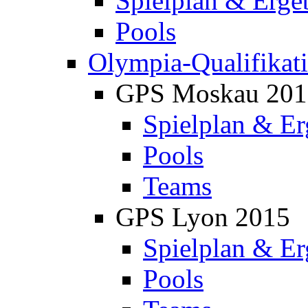
Spielplan & Erge
Pools
Olympia-Qualifikat
GPS Moskau 201
Spielplan & Er
Pools
Teams
GPS Lyon 2015
Spielplan & Er
Pools