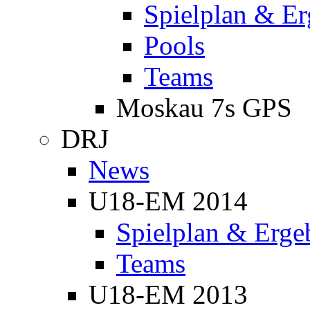
Spielplan & Er
Pools
Teams
Moskau 7s GPS
DRJ
News
U18-EM 2014
Spielplan & Erge
Teams
U18-EM 2013