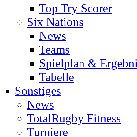
Top Try Scorer
Six Nations
News
Teams
Spielplan & Ergebni
Tabelle
Sonstiges
News
TotalRugby Fitness
Turniere