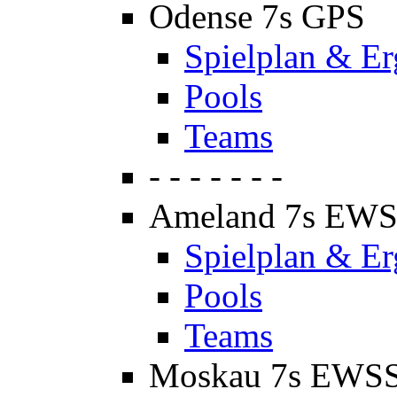
Odense 7s GPS
Spielplan & Er
Pools
Teams
- - - - - - -
Ameland 7s EW
Spielplan & Er
Pools
Teams
Moskau 7s EWS