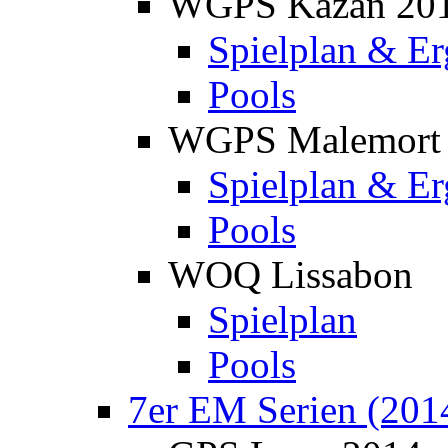
WGPS Kazan 20
Spielplan & Er
Pools
WGPS Malemort
Spielplan & Er
Pools
WOQ Lissabon
Spielplan
Pools
7er EM Serien (201