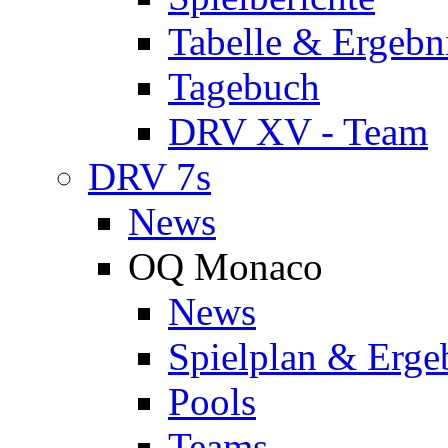
Tabelle & Ergebn
Tagebuch
DRV XV - Team
DRV 7s
News
OQ Monaco
News
Spielplan & Erge
Pools
Teams