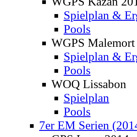
WGPS Kazan 20
Spielplan & Er
Pools
WGPS Malemort
Spielplan & Er
Pools
WOQ Lissabon
Spielplan
Pools
7er EM Serien (201