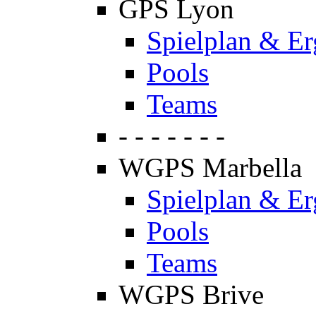
GPS Lyon
Spielplan & Er
Pools
Teams
- - - - - - -
WGPS Marbella
Spielplan & Er
Pools
Teams
WGPS Brive