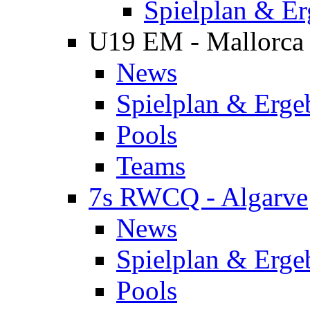
Spielplan & Er
U19 EM - Mallorca
News
Spielplan & Erge
Pools
Teams
7s RWCQ - Algarve
News
Spielplan & Erge
Pools