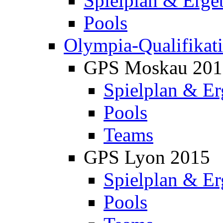
Spielplan & Erge
Pools
Olympia-Qualifikat
GPS Moskau 201
Spielplan & Er
Pools
Teams
GPS Lyon 2015
Spielplan & Er
Pools