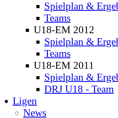
Spielplan & Erge
Teams
U18-EM 2012
Spielplan & Erge
Teams
U18-EM 2011
Spielplan & Erge
DRJ U18 - Team
Ligen
News