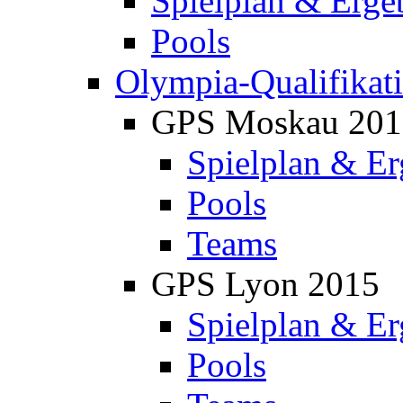
Spielplan & Erge
Pools
Olympia-Qualifikat
GPS Moskau 201
Spielplan & Er
Pools
Teams
GPS Lyon 2015
Spielplan & Er
Pools