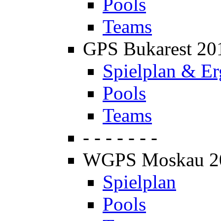
Pools
Teams
GPS Bukarest 20
Spielplan & Er
Pools
Teams
- - - - - - -
WGPS Moskau 2
Spielplan
Pools