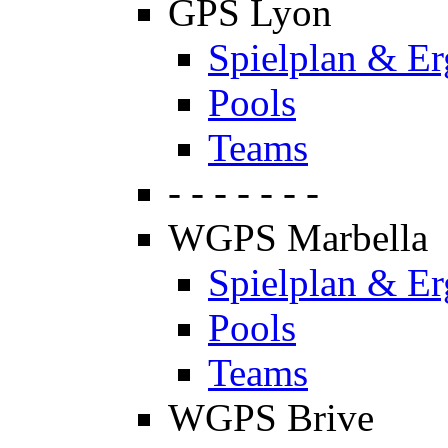
GPS Lyon
Spielplan & Er
Pools
Teams
- - - - - - -
WGPS Marbella
Spielplan & Er
Pools
Teams
WGPS Brive