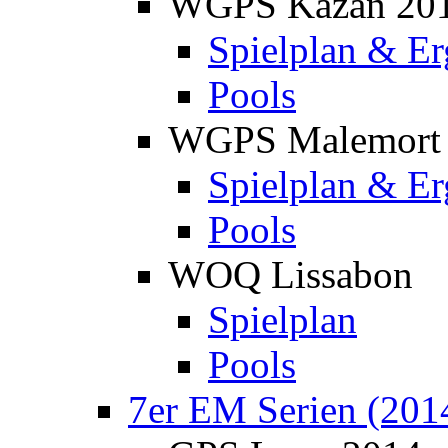
WGPS Kazan 20
Spielplan & Er
Pools
WGPS Malemort
Spielplan & Er
Pools
WOQ Lissabon
Spielplan
Pools
7er EM Serien (201