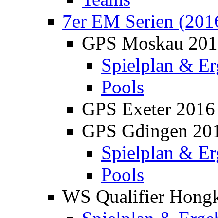
7er EM Serien (201
GPS Moskau 201
Spielplan & Er
Pools
GPS Exeter 2016
GPS Gdingen 20
Spielplan & Er
Pools
WS Qualifier Hong