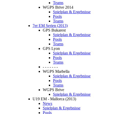
Teams
WGPS Brive 2014
Spielplan & Ergebnisse
Pools
Teams
7er EM Serien (2013)
GPS Bukarest
Spielplan & Ergebnisse
Pools
Teams
GPS Lyon
Spielplan & Ergebnisse
Pools
Teams
- - - - - - -
WGPS Marbella
Spielplan & Ergebnisse
Pools
Teams
WGPS Brive
Spielplan & Ergebnisse
U19 EM - Mallorca (2013)
News
Spielplan & Ergebnisse
Pools