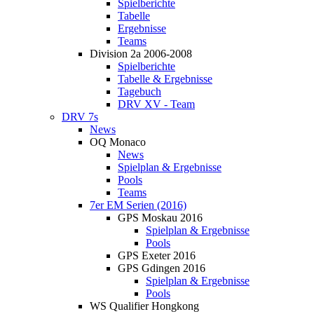
Spielberichte
Tabelle
Ergebnisse
Teams
Division 2a 2006-2008
Spielberichte
Tabelle & Ergebnisse
Tagebuch
DRV XV - Team
DRV 7s
News
OQ Monaco
News
Spielplan & Ergebnisse
Pools
Teams
7er EM Serien (2016)
GPS Moskau 2016
Spielplan & Ergebnisse
Pools
GPS Exeter 2016
GPS Gdingen 2016
Spielplan & Ergebnisse
Pools
WS Qualifier Hongkong