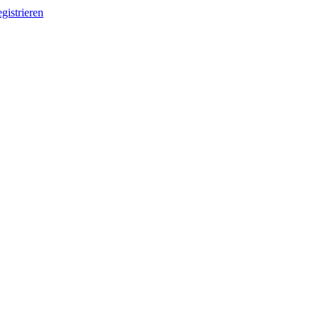
gistrieren