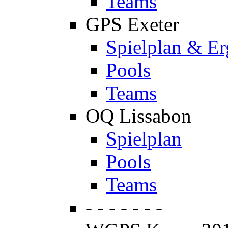
Teams
GPS Exeter
Spielplan & Er
Pools
Teams
OQ Lissabon
Spielplan
Pools
Teams
- - - - - - -