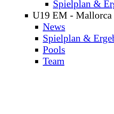
Spielplan & Er
U19 EM - Mallorca
News
Spielplan & Erge
Pools
Team