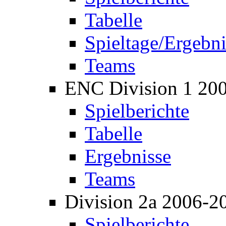
Tabelle
Spieltage/Ergebni
Teams
ENC Division 1 20
Spielberichte
Tabelle
Ergebnisse
Teams
Division 2a 2006-2
Spielberichte