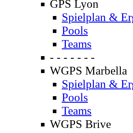
GPS Lyon
Spielplan & Er
Pools
Teams
- - - - - - -
WGPS Marbella
Spielplan & Er
Pools
Teams
WGPS Brive