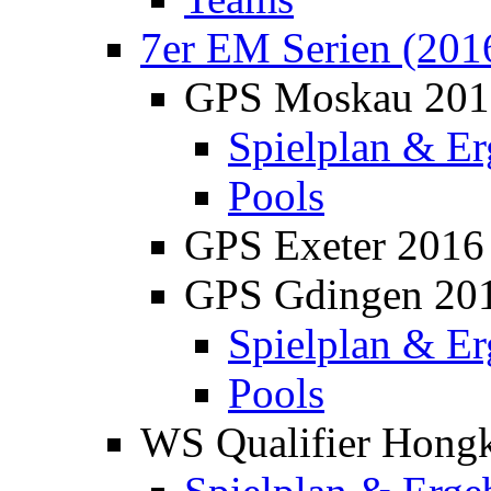
7er EM Serien (201
GPS Moskau 201
Spielplan & Er
Pools
GPS Exeter 2016
GPS Gdingen 20
Spielplan & Er
Pools
WS Qualifier Hong