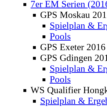
7er EM Serien (201
GPS Moskau 201
Spielplan & Er
Pools
GPS Exeter 2016
GPS Gdingen 20
Spielplan & Er
Pools
WS Qualifier Hong
Spielplan & Erge