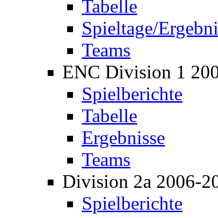
Tabelle
Spieltage/Ergebni
Teams
ENC Division 1 20
Spielberichte
Tabelle
Ergebnisse
Teams
Division 2a 2006-2
Spielberichte