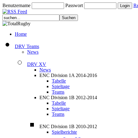
Benutzername
Passwort
Re
Home
DRV Teams
News
DRV XV
News
ENC Division 1A 2014-2016
Tabelle
Spieltage
Teams
ENC Division 1B 2012-2014
Tabelle
Spieltage
Teams
ENC Division 1B 2010-2012
Spielberichte