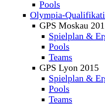
Pools
Olympia-Qualifikat
GPS Moskau 201
Spielplan & Er
Pools
Teams
GPS Lyon 2015
Spielplan & Er
Pools
Teams