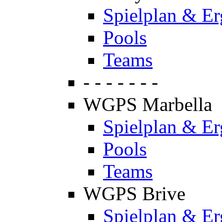
Spielplan & Er
Pools
Teams
- - - - - - -
WGPS Marbella
Spielplan & Er
Pools
Teams
WGPS Brive
Spielplan & Er