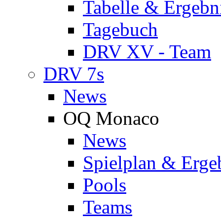
Tabelle & Ergebn
Tagebuch
DRV XV - Team
DRV 7s
News
OQ Monaco
News
Spielplan & Erge
Pools
Teams