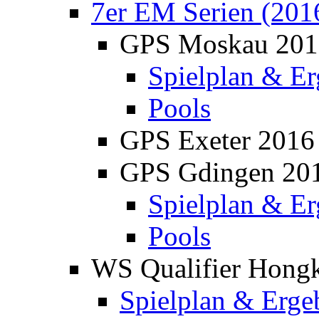
7er EM Serien (201
GPS Moskau 201
Spielplan & Er
Pools
GPS Exeter 2016
GPS Gdingen 20
Spielplan & Er
Pools
WS Qualifier Hong
Spielplan & Erge