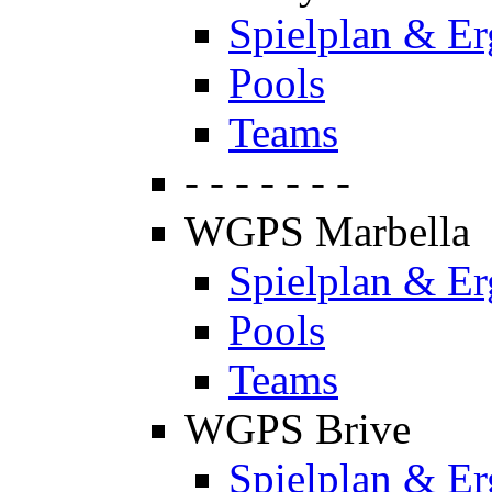
Spielplan & Er
Pools
Teams
- - - - - - -
WGPS Marbella
Spielplan & Er
Pools
Teams
WGPS Brive
Spielplan & Er