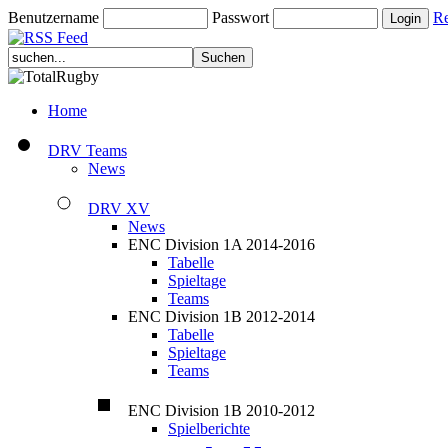
Benutzername
Passwort
Re
Home
DRV Teams
News
DRV XV
News
ENC Division 1A 2014-2016
Tabelle
Spieltage
Teams
ENC Division 1B 2012-2014
Tabelle
Spieltage
Teams
ENC Division 1B 2010-2012
Spielberichte