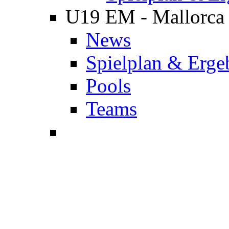
U19 EM - Mallorca
News
Spielplan & Erge
Pools
Teams