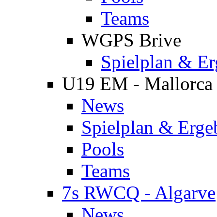
Teams
WGPS Brive
Spielplan & Er
U19 EM - Mallorca
News
Spielplan & Erge
Pools
Teams
7s RWCQ - Algarve
News