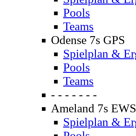
Pools
Teams
Odense 7s GPS
Spielplan & Er
Pools
Teams
- - - - - - -
Ameland 7s EW
Spielplan & Er
Pools