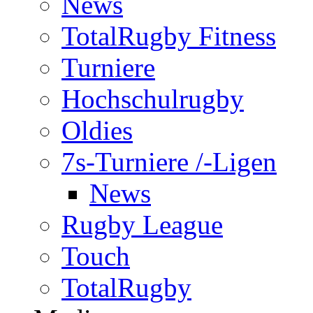
News
TotalRugby Fitness
Turniere
Hochschulrugby
Oldies
7s-Turniere /-Ligen
News
Rugby League
Touch
TotalRugby