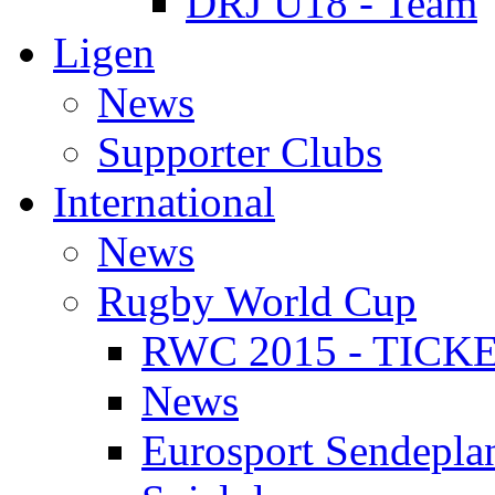
DRJ U18 - Team
Ligen
News
Supporter Clubs
International
News
Rugby World Cup
RWC 2015 - TICK
News
Eurosport Sendepla