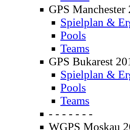
GPS Manchester 
Spielplan & Er
Pools
Teams
GPS Bukarest 20
Spielplan & Er
Pools
Teams
- - - - - - -
WGPS Moskau 2